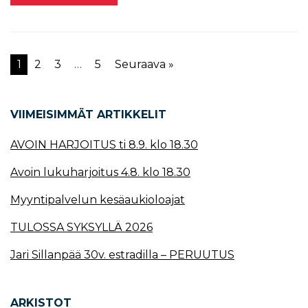
1
2
3
…
5
Seuraava »
VIIMEISIMMÄT ARTIKKELIT
AVOIN HARJOITUS ti 8.9. klo 18.30
Avoin lukuharjoitus 4.8. klo 18.30
Myyntipalvelun kesäaukioloajat
TULOSSA SYKSYLLÄ 2026
Jari Sillanpää 30v. estradilla – PERUUTUS
ARKISTOT