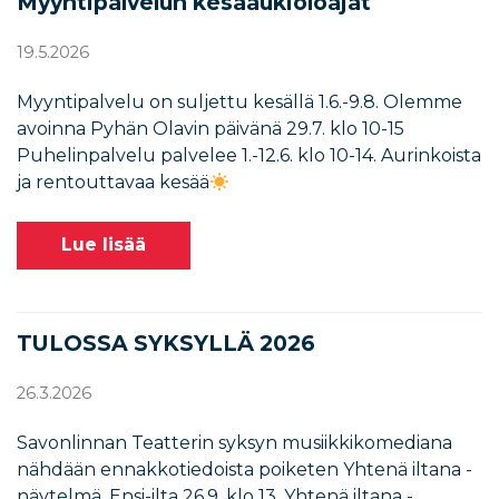
Myyntipalvelun kesäaukioloajat
19.5.2026
Myyntipalvelu on suljettu kesällä 1.6.-9.8. Olemme
avoinna Pyhän Olavin päivänä 29.7. klo 10-15
Puhelinpalvelu palvelee 1.-12.6. klo 10-14. Aurinkoista
ja rentouttavaa kesää
Lue lisää
TULOSSA SYKSYLLÄ 2026
26.3.2026
Savonlinnan Teatterin syksyn musiikkikomediana
nähdään ennakkotiedoista poiketen Yhtenä iltana -
näytelmä. Ensi-ilta 26.9. klo 13. Yhtenä iltana -