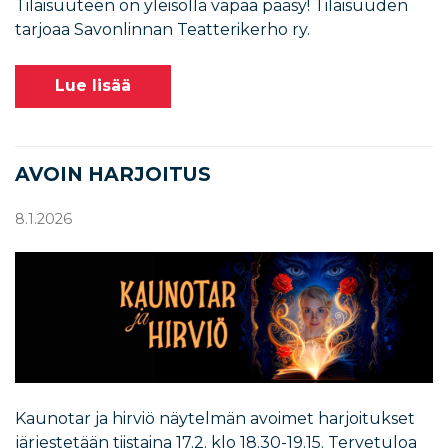
Tilaisuuteen on yleisöllä vapaa pääsy! Tilaisuuden
tarjoaa Savonlinnan Teatterikerho ry.
Lue lisää
AVOIN HARJOITUS
8.1.2026
Kaunotar ja hirviö näytelmän avoimet harjoitukset
järjestetään tiistaina 17.2. klo 18.30-19.15. Tervetuloa