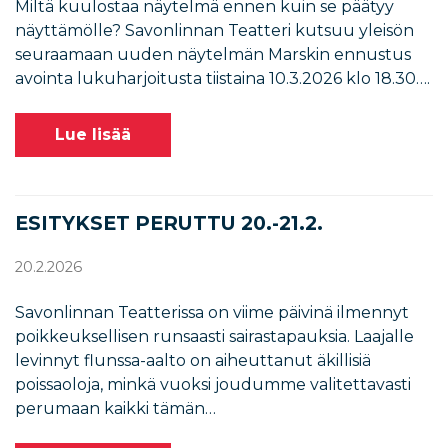
Miltä kuulostaa näytelmä ennen kuin se päätyy
näyttämölle? Savonlinnan Teatteri kutsuu yleisön
seuraamaan uuden näytelmän Marskin ennustus
avointa lukuharjoitusta tiistaina 10.3.2026 klo 18.30….
Lue lisää
ESITYKSET PERUTTU 20.-21.2.
20.2.2026
Savonlinnan Teatterissa on viime päivinä ilmennyt
poikkeuksellisen runsaasti sairastapauksia. Laajalle
levinnyt flunssa-aalto on aiheuttanut äkillisiä
poissaoloja, minkä vuoksi joudumme valitettavasti
perumaan kaikki tämän…