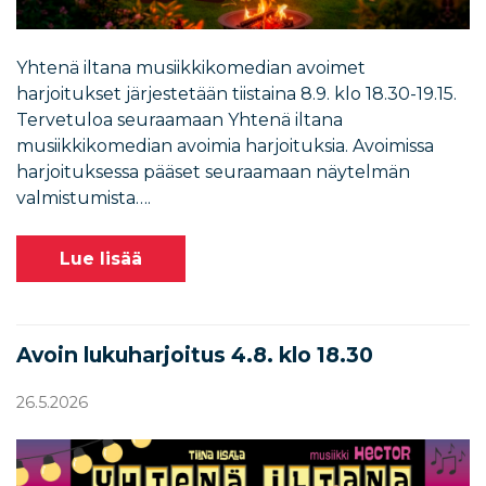
Yhtenä iltana musiikkikomedian avoimet
harjoitukset järjestetään tiistaina 8.9. klo 18.30-19.15.
Tervetuloa seuraamaan Yhtenä iltana
musiikkikomedian avoimia harjoituksia. Avoimissa
harjoituksessa pääset seuraamaan näytelmän
valmistumista….
Lue lisää
Avoin lukuharjoitus 4.8. klo 18.30
26.5.2026