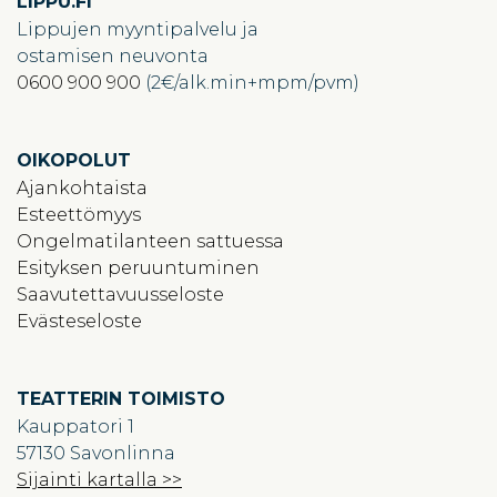
LIPPU.FI
Lippujen myyntipalvelu ja
ostamisen neuvonta
0600 900 900
(2€/alk.min+mpm/pvm)
OIKOPOLUT
Ajankohtaista
Esteettömyys
Ongelmatilanteen sattuessa
Esityksen peruuntuminen
Saavutettavuusseloste
Evästeseloste
TEATTERIN TOIMISTO
Kauppatori 1
57130 Savonlinna
Sijainti kartalla >>