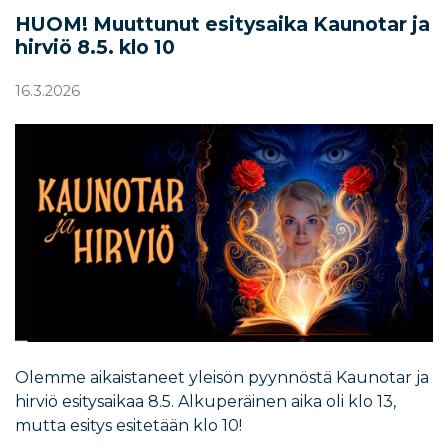
HUOM! Muuttunut esitysaika Kaunotar ja
hirviö 8.5. klo 10
16.3.2026
Olemme aikaistaneet yleisön pyynnöstä Kaunotar ja
hirviö esitysaikaa 8.5. Alkuperäinen aika oli klo 13,
mutta esitys esitetään klo 10!