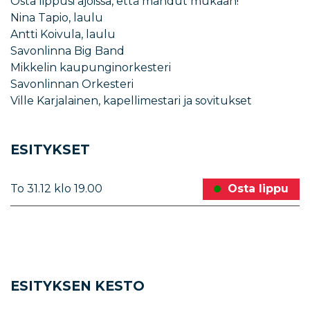
Osta lippusi ajoissa, että mahdut mukaan!
Nina Tapio, laulu
Antti Koivula, laulu
Savonlinna Big Band
Mikkelin kaupunginorkesteri
Savonlinnan Orkesteri
Ville Karjalainen, kapellimestari ja sovitukset
ESITYKSET
To 31.12
klo
19.00
Osta lippu
ESITYKSEN KESTO