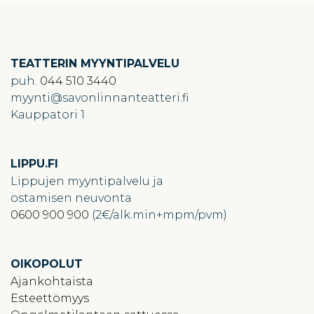
TEATTERIN MYYNTIPALVELU
puh.
044 510 3440
myynti
savonlinnanteatteri.fi
Kauppatori 1
LIPPU.FI
Lippujen myyntipalvelu ja
ostamisen neuvonta
0600 900 900
(2€/alk.min+mpm/pvm)
OIKOPOLUT
Ajankohtaista
Esteettömyys