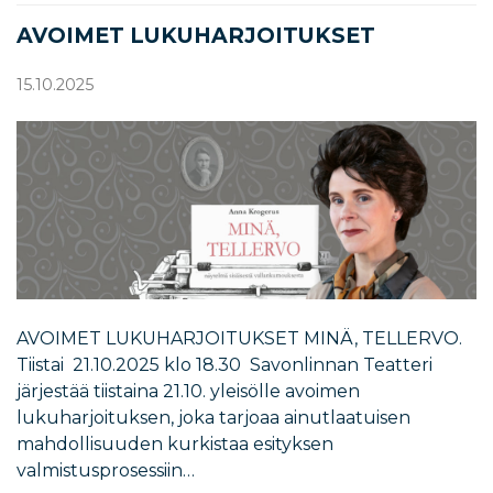
AVOIMET LUKUHARJOITUKSET
15.10.2025
AVOIMET LUKUHARJOITUKSET MINÄ, TELLERVO.
Tiistai 21.10.2025 klo 18.30 Savonlinnan Teatteri
järjestää tiistaina 21.10. yleisölle avoimen
lukuharjoituksen, joka tarjoaa ainutlaatuisen
mahdollisuuden kurkistaa esityksen
valmistusprosessiin…