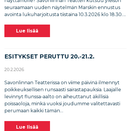
näyttämölle? Savonlinnan Teatteri kutsuu yleisön
seuraamaan uuden näytelmän Marskin ennustus
avointa lukuharjoitusta tiistaina 10.3.2026 klo 18.30….
Lue lisää
ESITYKSET PERUTTU 20.-21.2.
20.2.2026
Savonlinnan Teatterissa on viime päivinä ilmennyt
poikkeuksellisen runsaasti sairastapauksia. Laajalle
levinnyt flunssa-aalto on aiheuttanut äkillisiä
poissaoloja, minkä vuoksi joudumme valitettavasti
perumaan kaikki tämän…
Lue lisää