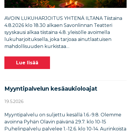
AVOIN LUKUHARJOITUS YHTENÄ ILTANA Tiistaina
4.8.2026 klo 18.30 alkaen Savonlinnan Teatteri
syyskausi alkaa tiistaina 4.8. yleisölle avoimella
lukuharjoituksella, joka tarjoaa ainutlaatuisen
mahdollisuuden kurkistaa…
Lue lisää
Myyntipalvelun kesäaukioloajat
19.5.2026
Myyntipalvelu on suljettu kesällä 1.6.-9.8. Olemme
avoinna Pyhän Olavin päivänä 29.7. klo 10-15
Puhelinpalvelu palvelee 1.-12.6. klo 10-14. Aurinkoista