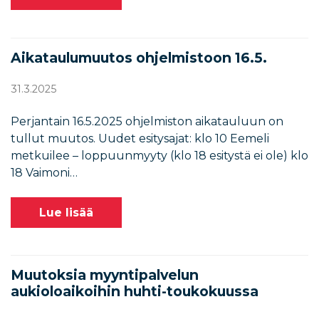
Aikataulumuutos ohjelmistoon 16.5.
31.3.2025
Perjantain 16.5.2025 ohjelmiston aikatauluun on
tullut muutos. Uudet esitysajat: klo 10 Eemeli
metkuilee – loppuunmyyty (klo 18 esitystä ei ole) klo
18 Vaimoni…
Lue lisää
Muutoksia myyntipalvelun
aukioloaikoihin huhti-toukokuussa