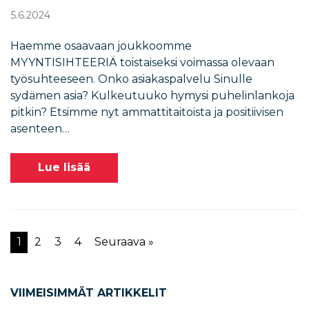
5.6.2024
Haemme osaavaan joukkoomme
MYYNTISIHTEERIÄ toistaiseksi voimassa olevaan
työsuhteeseen. Onko asiakaspalvelu Sinulle
sydämen asia? Kulkeutuuko hymysi puhelinlankoja
pitkin? Etsimme nyt ammattitaitoista ja positiivisen
asenteen…
Lue lisää
1
2
3
4
Seuraava »
VIIMEISIMMÄT ARTIKKELIT