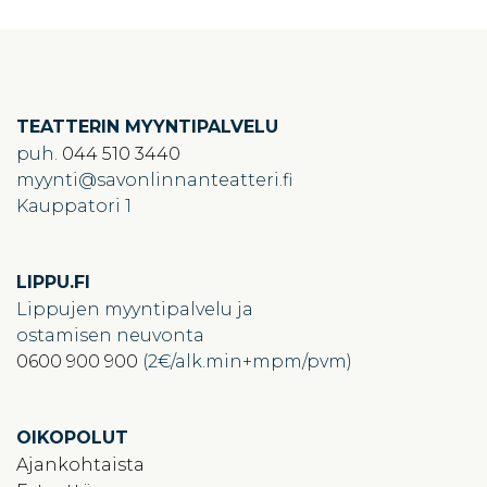
TEATTERIN MYYNTIPALVELU
puh.
044 510 3440
myynti
savonlinnanteatteri.fi
Kauppatori 1
LIPPU.FI
Lippujen myyntipalvelu ja
ostamisen neuvonta
0600 900 900
(2€/alk.min+mpm/pvm)
OIKOPOLUT
Ajankohtaista