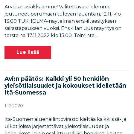
Arvoisat asiakkaamme! Valitettavasti olemme
joutuneet perumaan tulevan lauantain, 12.11. klo
13.00 TUKHOLMA-näytelmän ensi-iltaesityksen
sairastapauksen vuoksi. Ensi-illan uusintayritys on
torstaina, 17.11.2022 klo 13.00. Toiminta…
Lue lisää
Avi:n päätös: Kaikki yli 50 henkilön
yleisötilaisuudet ja kokoukset kielletään
Itä-Suomessa
1.12.2020
Itä-Suomen aluehallintovirasto kieltää kaikki sisä- ja
ulkotiloissa järjestettävät yleisötilaisuudet ja
kokoukset, joihin osallistuu yli 50 henkilöä, kertoo