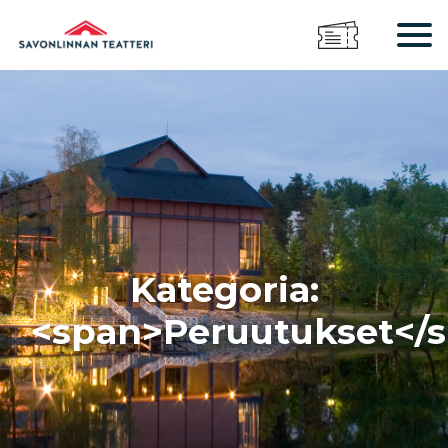
Kategoria:
<span>Peruutukset</