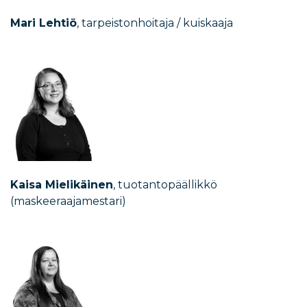
Mari Lehtiö
, t
arpeistonhoitaja / kuiskaaja
Kaisa Mielikäinen
, tuotantopäällikkö
(maskeeraajamestari)