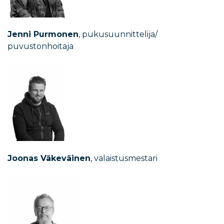
Jenni Purmonen
,
pukusuunnittelija/
puvustonhoitaja
Joonas Väkeväinen
, v
alaistusmestari