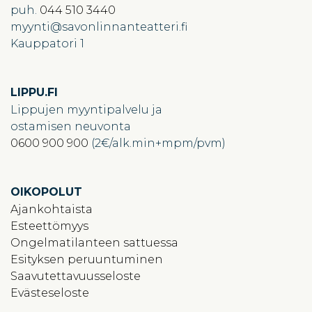
puh.
044 510 3440
myynti
savonlinnanteatteri.fi
Kauppatori 1
LIPPU.FI
Lippujen myyntipalvelu ja
ostamisen neuvonta
0600 900 900
(2€/alk.min+mpm/pvm)
OIKOPOLUT
Ajankohtaista
Esteettömyys
Ongelmatilanteen sattuessa
Esityksen peruuntuminen
Saavutettavuusseloste
Evästeseloste