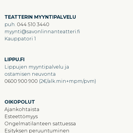
TEATTERIN MYYNTIPALVELU
puh.
044 510 3440
myynti
savonlinnanteatteri.fi
Kauppatori 1
LIPPU.FI
Lippujen myyntipalvelu ja
ostamisen neuvonta
0600 900 900
(2€/alk.min+mpm/pvm)
OIKOPOLUT
Ajankohtaista
Esteettömyys
Ongelmatilanteen sattuessa
Esityksen peruuntuminen