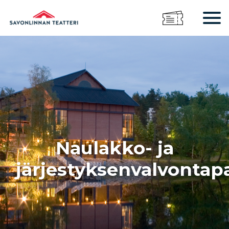
Naulakko- ja
järjestyksenvalvontap