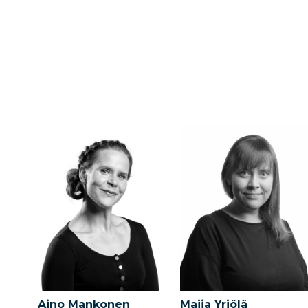
Aino Mankonen
Maija Yrjölä