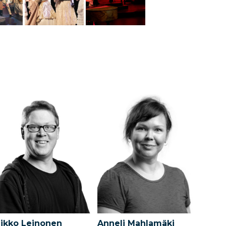
ikko Leinonen
Anneli Mahlamäki