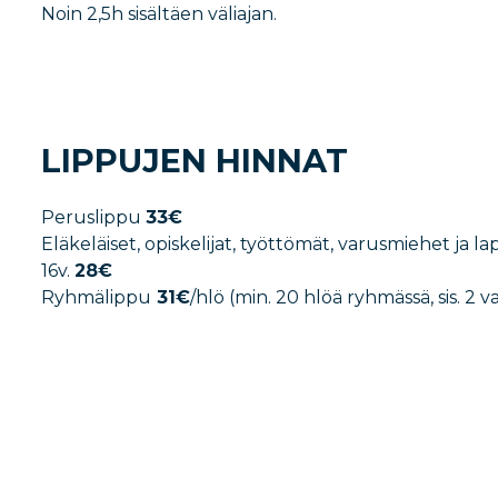
Noin 2,5h sisältäen väliajan.
LIPPUJEN HINNAT
Peruslippu
33€
Eläkeläiset, opiskelijat, työttömät, varusmiehet ja la
16v.
28€
Ryhmälippu
31€
/hlö (min. 20 hlöä ryhmässä, sis. 2 