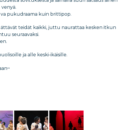
desta sovituksesta ja samalla suuri satsaus siihen
 venyä.
suva pukudraama kuin brittipop.
lättävät teidät kaikki, juttu naurattaa kesken itkun
ahtuu seuraavaksi.
en.
lisoille ja alle keski-ikäisille.
taan~