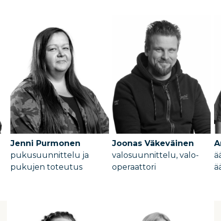
Jenni Purmonen
Joonas Väkeväinen
A
pukusuunnittelu ja
valosuunnittelu, valo-
ä
pukujen toteutus
operaattori
ä