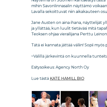
Näytelmä on Suomen kantaesitys tästä uu
mihin Savonlinnasalin näyttämö voikaan
Lavalla sekoittuvat niin aikakauteen o
Jane Austen on aina ihana, näyttelijät yl
ja yllättää, kun luulit tietäväsi mitä tap
Teoksen ohjaa vierailijana Perttu Leinon
Tätä ei kannata jättää väliin! Sopii myös puo
~Välillä järkevintä on kuunnella tuntei
Esitysoikeus: Agency North Oy
Lue tästä
KATE HAMILL BIO