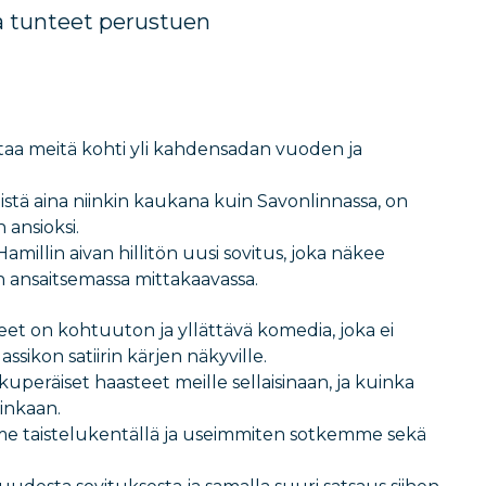
a tunteet perustuen
aa meitä kohti yli kahdensadan vuoden ja
istä aina niinkin kaukana kuin Savonlinnassa, on
ansioksi.
millin aivan hillitön uusi sovitus, joka näkee
n ansaitsemassa mittakaavassa.
eet on kohtuuton ja yllättävä komedia, joka ei
assikon satiirin kärjen näkyville.
kuperäiset haasteet meille sellaisinaan, ja kuinka
inkaan.
 taistelukentällä ja useimmiten sotkemme sekä