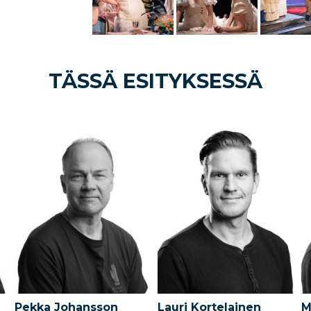
TÄSSÄ ESITYKSESSÄ
Pekka Johansson
Lauri Kortelainen
M