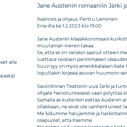
Jane Austenin romaaniin Järki j
Käännös ja ohjaus: Perttu Leinonen
Ensi-ilta ke 1.2.2023 klo 19.00
Jane Austenin klassikkoromaani kurkott
muutaman meren takaa.
Se, että se on vieläkin saanut otteen me
luettava teoksen perimmäisen viisauden 
pset alle
Suuri syy on myös amerikkalaisen Kate Ha
lopultakin kirjassa asuvan huumorin se
vapaata)
Savonlinnan Teatterin uusi Järki ja tunt
vihjaile hienotunteisesti vaan pölyttää kl
Samalla se kuitenkin esittää Austenin al
ollakkaan, ne eivät ole vanhentuneet la
Me kidumme halujemme ja harkintamme
osapuolet, että itsemme.