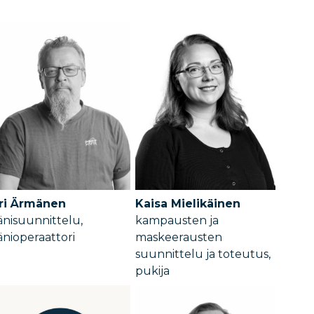
ri Ärmänen
Kaisa Mielikäinen
änisuunnittelu,
kampausten ja
änioperaattori
maskeerausten
suunnittelu ja toteutus,
pukija