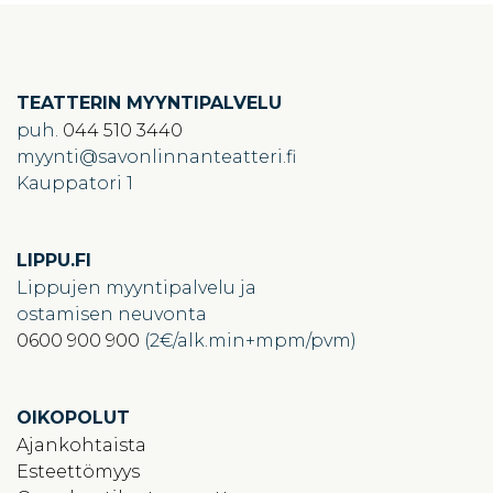
TEATTERIN MYYNTIPALVELU
puh.
044 510 3440
myynti
savonlinnanteatteri.fi
Kauppatori 1
LIPPU.FI
Lippujen myyntipalvelu ja
ostamisen neuvonta
0600 900 900
(2€/alk.min+mpm/pvm)
OIKOPOLUT
Ajankohtaista
Esteettömyys