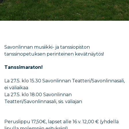
Savonlinnan musiikki- ja tanssiopiston
tanssinopetuksen perinteinen kevätnäytös!
Tanssimaraton!
La 27.5. klo 15.30 Savonlinnan Teatteri/Savonlinnasali,
ei väliaikaa
La 27.5. klo 18.00 Savonlinnan
Teatteri/Savonlinnasali, sis. väliajan
Peruslippu 17,50€, lapset alle 16 v. 12,00 € (yhdellä
lipulla molempiin esityksiin!)