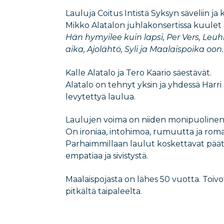
Lauluja Coitus Intistä Syksyn säveliin ja 
Mikko Alatalon juhlakonsertissa kuulet
Hän hymyilee kuin lapsi, Per Vers, Leuhk
aika, Ajolähtö, Syli ja Maalaispoika oon
Kalle Alatalo ja Tero Kaario säestävät.
Alatalo on tehnyt yksin ja yhdessä Harri
levytettyä laulua.
Laulujen voima on niiden monipuolinen
On ironiaa, intohimoa, rumuutta ja romanti
Parhaimmillaan laulut koskettavat päätä
empatiaa ja sivistystä.
Maalaispojasta on lähes 50 vuotta. Toivo
pitkältä taipaleelta.