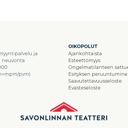
OIKOPOLUT
myyntipalvelu ja
Ajankohtaista
n neuvonta
Esteettömyys
900
Ongelmatilanteen sattu
min+mpm/pvm)
Esityksen peruuntumin
Saavutettavuusseloste
Evästeseloste