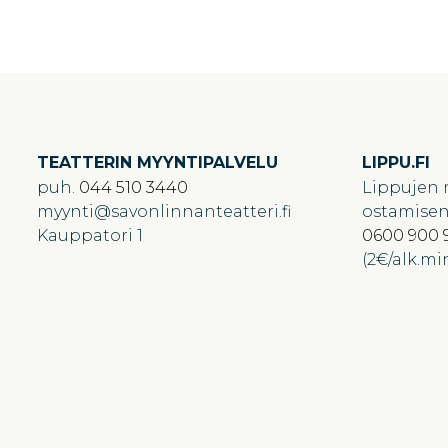
TEATTERIN MYYNTIPALVELU
LIPPU.FI
puh.
044 510 3440
Lippujen 
myynti
savonlinnanteatteri.fi
ostamise
Kauppatori 1
0600 900 
(2€/alk.