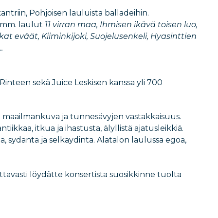
kantriin, Pohjoisen lauluista balladeihin.
 mm. laulut
11 virran maa, Ihmisen ikävä toisen luo,
at eväät, Kiiminkijoki, Suojelusenkeli, Hyasinttien
…
 Rinteen sekä Juice Leskisen kanssa yli 700
 maailmankuva ja tunnesävyjen vastakkaisuus.
ikkaa, itkua ja ihastusta, älyllistä ajatusleikkiä.
, sydäntä ja selkäydintä. Alatalon laulussa egoa,
ttavasti löydätte konsertista suosikkinne tuolta