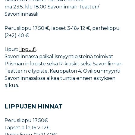
ma 23.5. klo 18.00 Savonlinnan Teatteri/
Savonlinnasali
Peruslippu 17,50 €, lapset 3-16v 12 €, perhelippu
(2+2) 40 €
Liput:
lippu.fi
.
Savonlinnassa paikallismyyntipisteinä toimivat
Prisman infopiste sekä R-kioskit sekä Savonlinnan
Teatterin citypiste, Kauppatori 4. Ovilipunmyynti
Savonlinnasalissa alkaa tuntia ennen esityksen
alkua.
LIPPUJEN HINNAT
Peruslippu 17,50€
Lapset alle 16 v. 12€
Perhelippu (2+2) 40€