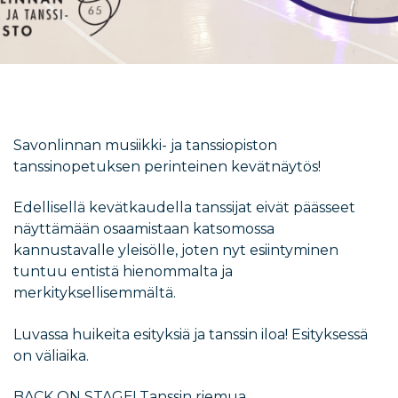
Savonlinnan musiikki- ja tanssiopiston
tanssinopetuksen perinteinen kevätnäytös!
Edellisellä kevätkaudella tanssijat eivät päässeet
näyttämään osaamistaan katsomossa
kannustavalle yleisölle, joten nyt esiintyminen
tuntuu entistä hienommalta ja
merkityksellisemmältä.
Luvassa huikeita esityksiä ja tanssin iloa! Esityksessä
on väliaika.
BACK ON STAGE! Tanssin riemua