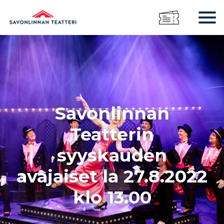
Savonlinnan
Teatterin
syyskauden
avajaiset la 27.8.2022
klo 13.00