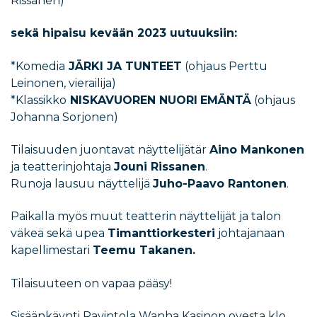
Rissanen)
sekä hipaisu kevään 2023 uutuuksiin:
*Komedia
JÄRKI JA TUNTEET
(ohjaus Perttu
Leinonen, vierailija)
*Klassikko
NISKAVUOREN NUORI
EMÄNTÄ
(ohjaus
Johanna Sorjonen)
Tilaisuuden juontavat näyttelijätär
Aino Mankonen
ja teatterinjohtaja
Jouni Rissanen
.
Runoja lausuu näyttelijä
Juho-Paavo Rantonen
.
Paikalla myös muut teatterin näyttelijät ja talon
väkeä sekä upea
Timanttiorkesteri
johtajanaan
kapellimestari
Teemu Takanen.
Tilaisuuteen on vapaa pääsy!
Sisäänkäynti Ravintola Wanha Kasinon ovesta klo