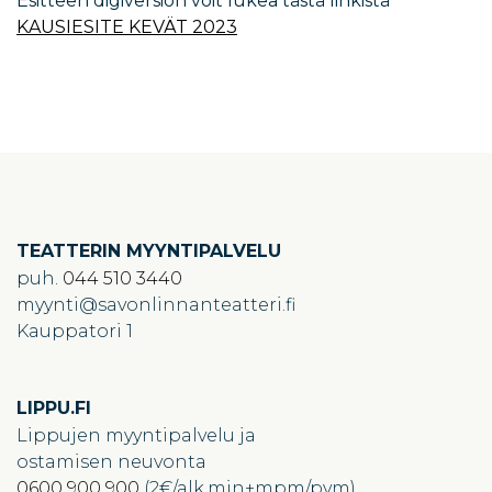
Esitteen digiversion voit lukea tästä linkistä
KAUSIESITE KEVÄT 2023
TEATTERIN MYYNTIPALVELU
puh.
044 510 3440
myynti
savonlinnanteatteri.fi
Kauppatori 1
LIPPU.FI
Lippujen myyntipalvelu ja
ostamisen neuvonta
0600 900 900
(2€/alk.min+mpm/pvm)