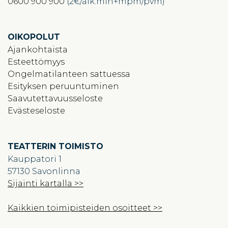
0600 900 900
(2€/alk.min+mpm/pvm)
OIKOPOLUT
Ajankohtaista
Esteettömyys
Ongelmatilanteen sattuessa
Esityksen peruuntuminen
Saavutettavuusseloste
Evästeseloste
TEATTERIN TOIMISTO
Kauppatori 1
57130 Savonlinna
Sijainti kartalla >>
Kaikkien toimipisteiden osoitteet >>