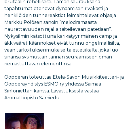
brutaalin rehellisesti. Tämän seurauksena
tapahtumat etenevät dynaamisen rivakasti ja
henkilöiden tunnereaktiot leimahtelevat ohjaaja
Markku Pölösen sanoin “melodramaasta
naurettavuuden rajalla taiteilevaan patetiaan”.
Nykysilmin katsottuna karikatyyrimäinen camp ja
äkkiväärät käännökset eivät tunnu ongelmallisilta,
vaan tarkoituksenmukaiselta estetiikalta, joka luo
sinänsä sysimustan tarinan seuraamiseen oman
riemastuttavan elementtinsä.
Oopperan toteuttaa Etelä-Savon Musiikkiteatteri- ja
Oopperayhdistys ESMO ry yhdessä Saimaa
Sinfoniettan kanssa. Lavastuksesta vastaa
Ammattiopisto Samiedu.