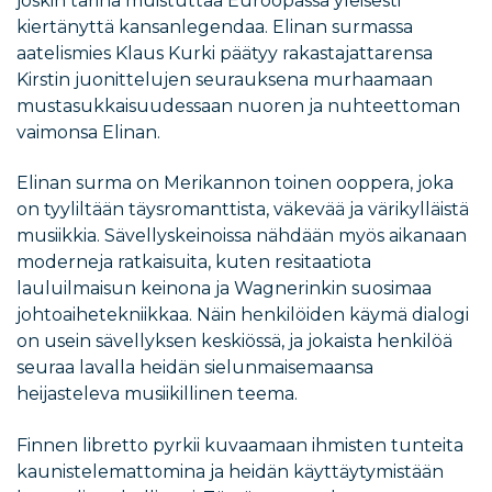
joskin tarina muistuttaa Euroopassa yleisesti
kiertänyttä kansanlegendaa. Elinan surmassa
aatelismies Klaus Kurki päätyy rakastajattarensa
Kirstin juonittelujen seurauksena murhaamaan
mustasukkaisuudessaan nuoren ja nuhteettoman
vaimonsa Elinan.
Elinan surma on Merikannon toinen ooppera, joka
on tyyliltään täysromanttista, väkevää ja värikylläistä
musiikkia. Sävellyskeinoissa nähdään myös aikanaan
moderneja ratkaisuita, kuten resitaatiota
lauluilmaisun keinona ja Wagnerinkin suosimaa
johtoaihetekniikkaa. Näin henkilöiden käymä dialogi
on usein sävellyksen keskiössä, ja jokaista henkilöä
seuraa lavalla heidän sielunmaisemaansa
heijasteleva musiikillinen teema.
Finnen libretto pyrkii kuvaamaan ihmisten tunteita
kaunistelemattomina ja heidän käyttäytymistään